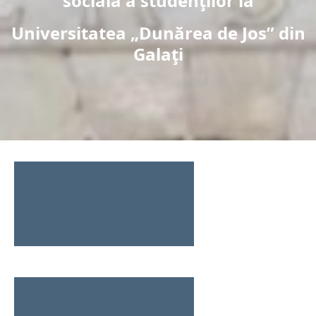
socială a studenţilor la
Universitatea „Dunărea de Jos” din
Galaţi
UGAL - Scientific and Cultural Dialogues
Details